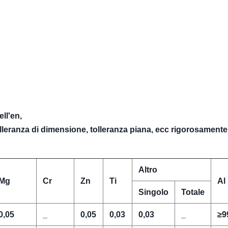
ll'en,
olleranza di dimensione, tolleranza piana, ecc rigorosamente
Altro
Mg
Cr
Zn
Ti
Al
Singolo
Totale
0,05
_
0,05
0,03
0,03
_
≥9