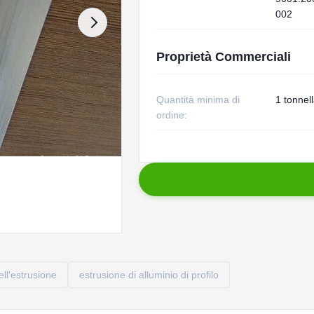
002
Proprietà Commerciali
Quantità minima di
1 tonnel
ordine:
dell'estrusione
estrusione di alluminio di profilo