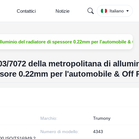
Contattici
Notizie
Italiano
alluminio del radiatore di spessore 0.22mm per l'automobile & Of
3/7072 della metropolitana di allumi
essore 0.22mm per l'automobile & Off
Marchio:
Trumony
Numero di modello:
4343
00,ISO/TS16949:2