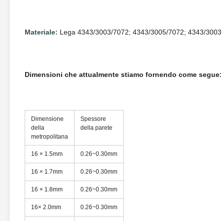
Materiale:
Lega 4343/3003/7072; 4343/3005/7072; 4343/3003
Dimensioni che attualmente stiamo fornendo come segue
Dimensione
Spessore
della
della parete
metropolitana
16 × 1.5mm
0.26~0.30mm
16 × 1.7mm
0.26~0.30mm
16 × 1.8mm
0.26~0.30mm
16× 2.0mm
0.26~0.30mm