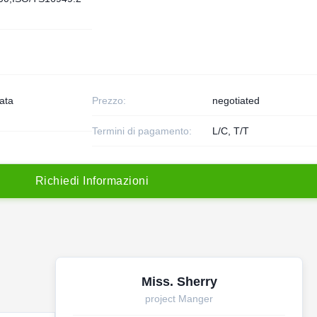
lata
Prezzo:
negotiated
Termini di pagamento:
L/C, T/T
R
i
c
h
i
e
d
i
I
n
f
o
r
m
a
z
i
o
n
i
Miss. Sherry
project Manger