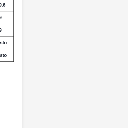
9.6
9
9
sto
sto