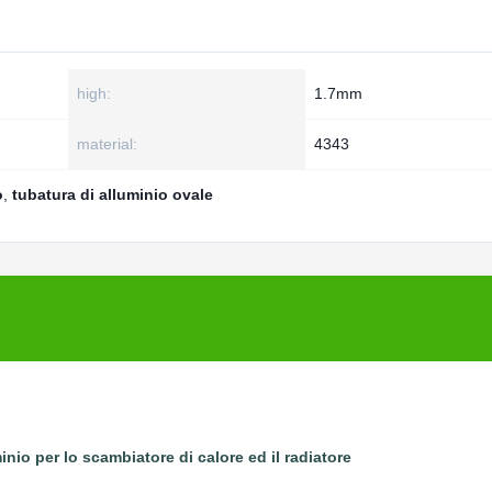
high:
1.7mm
material:
4343
o
,
tubatura di alluminio ovale
inio per lo scambiatore di calore ed il radiatore