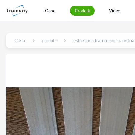
Casa
Prodotti
Video
Casa
prodotti
estrusioni di alluminio su ordin