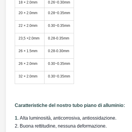
18 × 2.0mm
0.26~0.30mm
20 × 2.0mm
0.28~0.35mm
22 × 2.0mm
0.30~0.35mm
23,5 ×2.0mm
0.28-0.35mm
26 × 1.5mm
0.28-0.30mm
26 × 2.0mm
0.30~0.35mm
32 × 2.0mm
0.30~0.35mm
Caratteristiche del nostro tubo piano di alluminio:
1.
Alta luminosità, anticorrosiva, antiossidazione.
2. Buona rettitudine, nessuna deformazione.