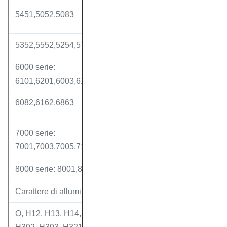
5451,5052,5083
5352,5552,5254,5754,5856,5456,5283
6000 serie:
6101,6201,6003,6103,6105,6205,6006,6106,6110,6061,60
6082,6162,6863
7000 serie:
7001,7003,7005,7108,7129,7146,7050,7472,7075,7076,7
8000 serie: 8001,8004,8006,8011,8111,8014,8030,8130,8
Carattere di alluminio:
O, H12, H13, H14, H16, H18, H24, H32, H34, H19, H38, G3