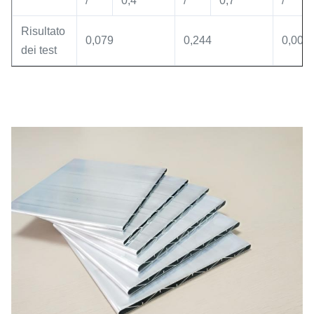
/
0,4
/
0,7
/
Risultato
0,079
0,244
0,001
dei test