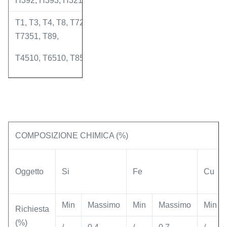
H392, H393, H321
T1, T3, T4, T8, T72, T451, T42, T62, T5, T6, T36, T351, T
T7351, T89,
T4510, T6510, T8510, T8511, T4511, T52, T5511, T6511, 
COMPOSIZIONE CHIMICA (%)
Oggetto
Si
Fe
Cu
Min
Massimo
Min
Massimo
Min
Richiesta
(%)