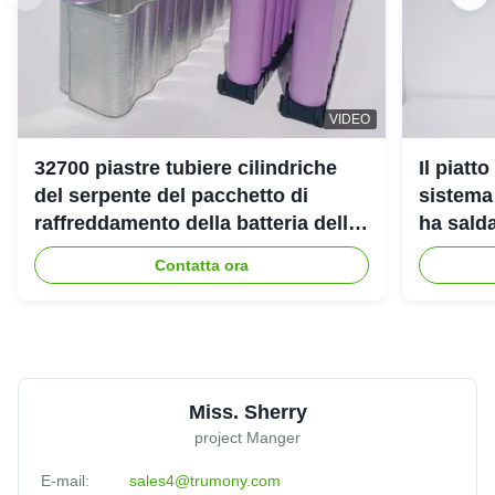
VIDEO
32700 piastre tubiere cilindriche
Il piatt
del serpente del pacchetto di
sistema
raffreddamento della batteria delle
ha salda
cellule per il veicolo di corsa
Contatta ora
elettrico
Miss. Sherry
project Manger
E-mail:
sales4@trumony.com