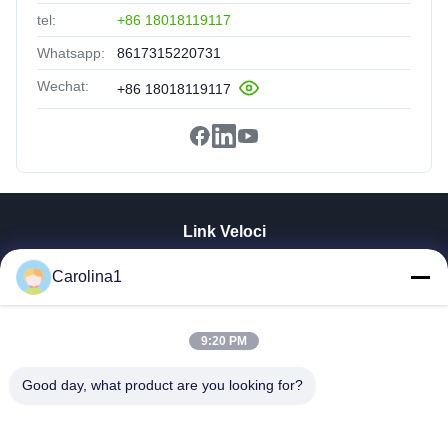
tel:
+86 18018119117
Whatsapp:
8617315220731
Wechat:
+86 18018119117
Link Veloci
Casa
Carolina1
Prodotti
Video
9:20 PM
Circa Noi
Giro Della Fabbrica
Good day, what product are you looking for?
Controllo Di Qualità
Contattici
Notizie