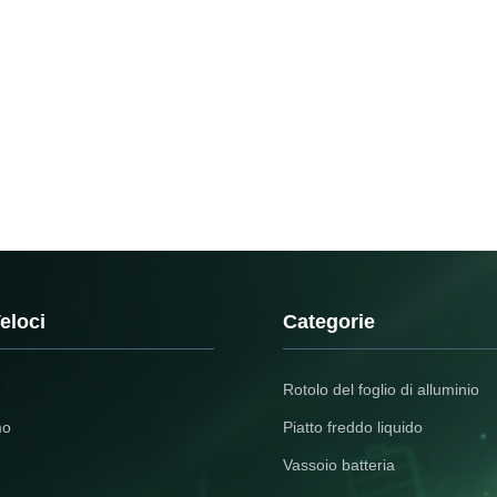
eloci
Categorie
Rotolo del foglio di alluminio
mo
Piatto freddo liquido
Vassoio batteria