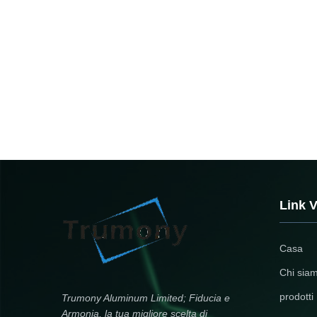
Link V
Casa
Chi sia
prodotti
Trumony Aluminum Limited; Fiducia e
Armonia, la tua migliore scelta di