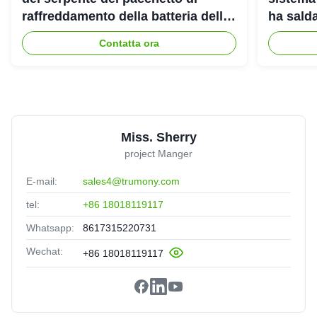
raffreddamento della batteria delle
ha salda
cellule per il veicolo di corsa
Contatta ora
elettrico
Miss. Sherry
project Manger
E-mail:
sales4@trumony.com
tel:
+86 18018119117
Whatsapp:
8617315220731
Wechat:
+86 18018119117