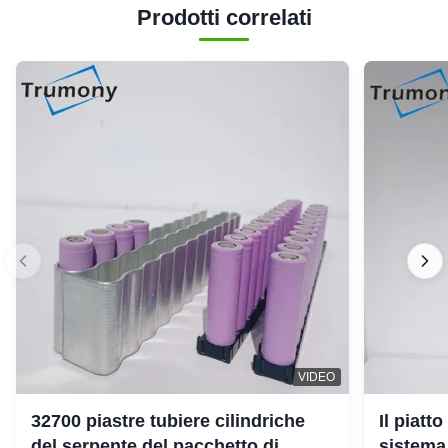
Prodotti correlati
VIDEO
32700 piastre tubiere cilindriche
Il piatt
del serpente del pacchetto di
sistema